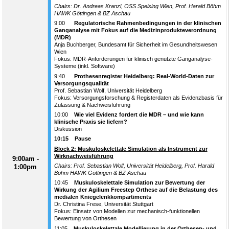
Chairs: Dr. Andreas Kranzl, OSS Speising Wien, Prof. Harald Böhm
HAWK Göttingen & BZ Aschau
9:00
Regulatorische Rahmenbedingungen in der klinischen
Ganganalyse mit Fokus auf die Medizinprodukteverordnung
(MDR)
Anja Buchberger, Bundesamt für Sicherheit im Gesundheitswesen
Wien
Fokus: MDR-Anforderungen für klinisch genutzte Ganganalyse-
Systeme (inkl. Software)
9:40
Prothesenregister Heidelberg: Real-World-Daten zur
Versorgungsqualität
Prof. Sebastian Wolf, Universität Heidelberg
Fokus: Versorgungsforschung & Registerdaten als Evidenzbasis für
Zulassung & Nachweisführung
10:00
Wie viel Evidenz fordert die MDR – und wie kann
klinische Praxis sie liefern?
Diskussion
10:15 Pause
Block 2:
Muskuloskelettale Simulation als Instrument zur
Wirknachweisführung
9:00am -
Chairs: Prof. Sebastian Wolf, Universität Heidelberg, Prof. Harald
1:00pm
Böhm HAWK Göttingen & BZ Aschau
10:45
Muskuloskelettale Simulation zur Bewertung der
Wirkung der Agilium Freestep Orthese auf die Belastung des
medialen Kniegelenkkompartiments
Dr. Christina Frese, Universität Stuttgart
Fokus: Einsatz von Modellen zur mechanisch-funktionellen
Bewertung von Orthesen
11:05
Muskuloskelettale Modellierung in der Orthesen- und