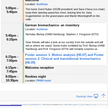
Welcome
Location:
Audimax
5:00pm -
The hosts Gerd Huber (DGfB president) and Sara Checa (co-chair)
5:40pm
keep their opening speeches short, leaving time for Jana
Gugenheimer on the grand piano and Martin Münninghoff on the
cello.
German biomechanics- an inventory
Location:
Audimax
Nicholas Bishop (HAW Hamburg), Stephen J. Ferguson (ETH)
5:40pm -
6:10pm
Dear friends will take a look at our society from the outside and will
tell us where we stand. Some truths exhibited by Prof. Bishop (HAW
Hamburg) and Prof. Ferguson (ETH) will certainly surprise us.
Poster session 1: Motion analysis (H0.07) and Poster
6:15pm -
session 2: Clinical and translational biomechanics
7:00pm
(H0.09)
6:15pm -
Welcome reception
7:45pm
8:00pm -
Rookies night
10:30pm
Location:
PHNX hotel
Desktop View
Contact and Legal Notice
· Contact Address:
info@codan-consulting.com