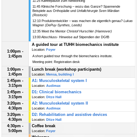
11:25 Kaffeepause zum Networking
11:45 Klinische Forschung – wozu das Ganze? Spannende
Beispiele aus Orthopädie und
Unfallchirurgie Sven Märdian
(Rostock)
12:10 Produktentwickler – was machen die eigentlich genau?
Lukas
Wagner (DePuy-Synthes, Leeds)
12:35 Meet the Mentor
Christof Hurschler (Hannover)
13:00 Abschluss- Hinweise auf Stipendien der DGfB
A guided tour at TUHH biomechanics institute
Location:
Foyer
1:00pm -
1:45pm
A short guided tour through the biomechanics institute.
Meeting point: Registration desk
1:00pm -
Lunch break (workshop participants)
1:45pm
Location:
Mensa, building I
1:45pm -
A1: Musculoskeletal system I
3:15pm
Location:
Audimax
1:45pm -
D1: Clinical biomechanics
3:15pm
Location:
Ditze Hall
3:20pm -
A2: Musculoskeletal system II
4:30pm
Location:
Audimax
3:20pm -
D2: Rehabilitation and assistive devices
4:30pm
Location:
Ditze Hall
4:30pm -
Coffee break
5:00pm
Location:
Foyer