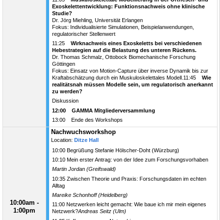
Exoskelettentwicklung: Funktionsnachweis ohne klinische
Studie?
Dr. Jörg Miehling, Universität Erlangen
Fokus: Individualisierte Simulationen, Beispielanwendungen,
regulatorischer Stellenwert
11:25
Wirknachweis eines Exoskeletts bei verschiedenen
Hebestrategien auf die Belastung des unteren Rückens.
Dr. Thomas Schmalz, Ottobock Biomechanische Forschung
Göttingen
Fokus: Einsatz von Motion-Capture über inverse Dynamik bis zur
Kraftabschätzung durch ein Muskuloskelettales Modell.11:45
Wie
realitätsnah müssen Modelle sein, um regulatorisch anerkannt
zu werden?
Diskussion
12:00 GAMMA Mitgliederversammlung
13:00 Ende des Workshops
Nachwuchsworkshop
Location:
Ditze Hall
10:00 Begrüßung Stefanie Hölscher-Doht (Würzburg)
10:10 Mein erster Antrag: von der Idee zum Forschungsvorhaben
Martin Jordan (Greifswald)
10:35 Zwischen Theorie und Praxis: Forschungsdaten im echten
Alltag
Mareike Schonhoff (Heidelberg)
10:00am -
11:00 Netzwerken leicht gemacht: Wie baue ich mir mein eigenes
1:00pm
Netzwerk?
Andreas Seitz (Ulm)